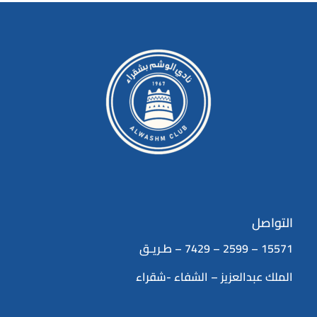
التواصل
15571 – 2599 – 7429 – طـريـق
الملك عبدالعزيز – الشفاء -شقراء