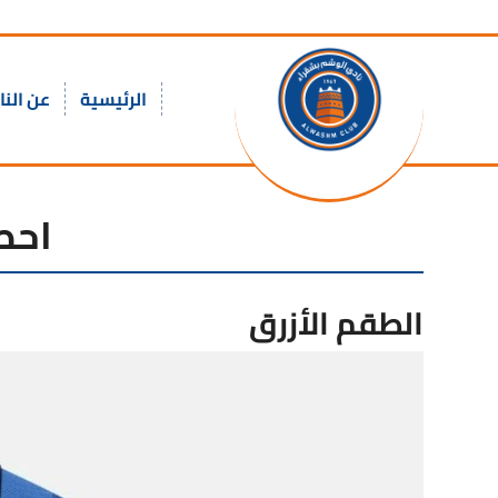
الرئيسية
عن الن
احص
الطقم الأزرق