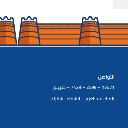
التواصل
15571 – 2599 – 7429 – طـريـق
الملك عبدالعزيز – الشفاء -شقراء