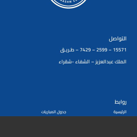
التواصل
15571 – 2599 – 7429 – طـريـق
الملك عبدالعزيز – الشفاء -شقراء
روابط
الرئيسية
جدول المباريات
تواصل معنا
الاتحاد السعودي لكرة القدم